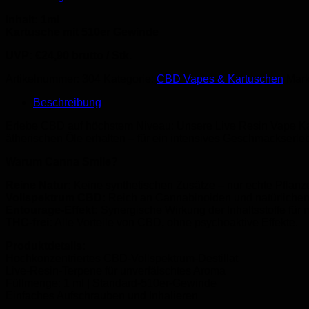
Inhalt: 1ml
Kartusche mit 510er Gewinde
UVP: €24,90 brutto / Stk.
Artikelnummer:
304
Kategorie:
CBD Vapes & Kartuschen
Mar
Beschreibung
Erlebe CBD auf höchstem Niveau: Unsere Live Resin Vape Ka
ätherischen Öle erhalten – für ein intensives Geschmackserleb
Warum Canna Smile?
Reine Natur:
Keine synthetischen Zusätze – nur echte Pflanze
Vollspektrum CBD:
Reich an Cannabinoiden und natürlichen 
Entourage-Effekt:
Synergische Wirkung der Inhaltsstoffe für
THC-frei:
Alle Vorteile von CBD, ohne psychoaktive Effekte.
Produktdetails:
Hochkonzentriertes CBD-Vollspektrum-Destillat
Live-Resin-Terpene für unverfälschtes Aroma
Füllmenge: 1 ml | Standard-510er-Gewinde
Einfaches Aufschrauben und Inhalieren