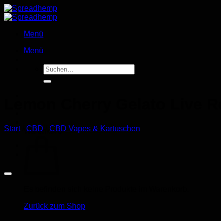
Zum
Inhalt
springen
Menü
Menü
Suchen
nach:
Lemon Cherry Gelato Live R
Start
/
CBD
/
CBD Vapes & Kartuschen
Warenkorb
Es befinden sich keine Produkte im Warenkorb.
Zurück zum Shop