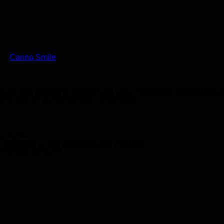
ke:
Canna Smile
rtuschen werden schonend aus frisch geernteten Cannabispfla
nis und ein authentisches Terpenprofil.
nstoffe.
Terpenen für ein harmonisches Erlebnis.
 maximale Wirkung.