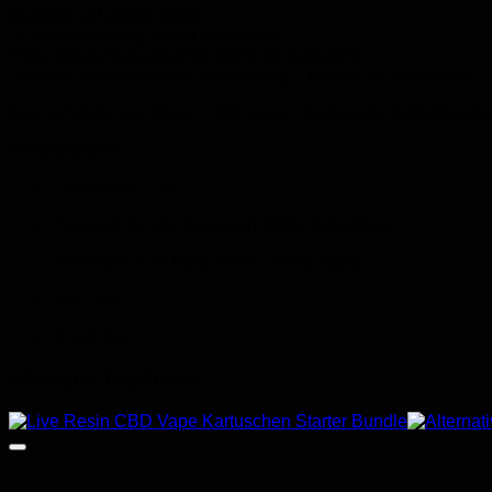
Vorteile auf einen Blick:
Schnelle Wirkung durch Inhalation
Hohe Bioverfügbarkeit für effiziente Aufnahme
Diskrete und praktische Anwendung – perfekt für unterwegs
Canna Smile Live Resin CBD vereint modernste Extraktionstech
Produktinfos:
Füllmenge: 1 ml
Passend für alle gängigen 510er Akkuträger
Neueste CCell Kartuschen Technologie
THC-frei
Nikotinfrei
Ähnliche Produkte