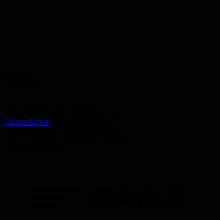
Shop
CBD Blüten, CBD Hasch & Live
Resin CBD Vape Kartuschen von
Canna Smile
, Cannabis Seeds,
Superior Blend Vape Kartuschen
von Canna Mad im B2B Onlineshop
von Spreadhemp
T